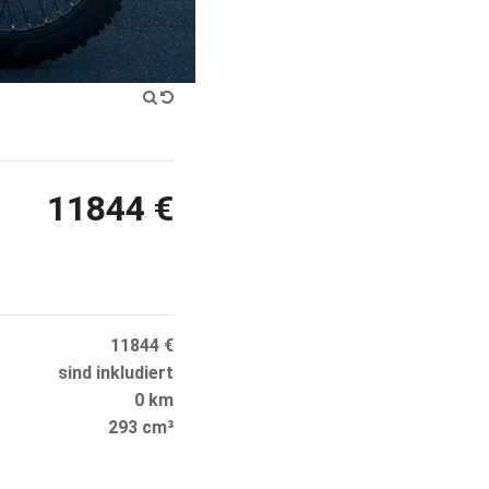
11844 €
11844 €
sind inkludiert
0 km
293 cm³