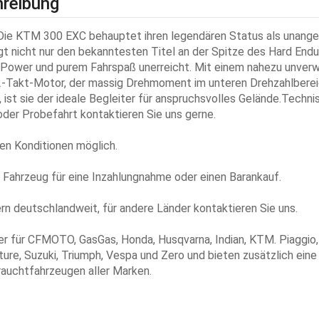
reibung
KTM 300 EXC behauptet ihren legendären Status als unange
gt nicht nur den bekanntesten Titel an der Spitze des Hard Endu
, Power und purem Fahrspaß unerreicht. Mit einem nahezu unverw
2-Takt-Motor, der massig Drehmoment im unteren Drehzahlbereic
, ist sie der ideale Begleiter für anspruchsvolles Gelände.Techni
oder Probefahrt kontaktieren Sie uns gerne.
len Konditionen möglich.
 Fahrzeug für eine Inzahlungnahme oder einen Barankauf.
ern deutschlandweit, für andere Länder kontaktieren Sie uns.
er für CFMOTO, GasGas, Honda, Husqvarna, Indian, KTM. Piaggio,
uture, Suzuki, Triumph, Vespa und Zero und bieten zusätzlich eine
auchtfahrzeugen aller Marken.