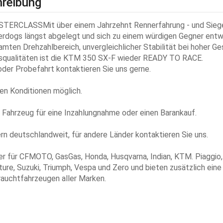
reibung
RCLASSMit über einem Jahrzehnt Rennerfahrung - und Siege
rdogs längst abgelegt und sich zu einem würdigen Gegner entwi
mten Drehzahlbereich, unvergleichlicher Stabilität bei hoher G
squalitäten ist die KTM 350 SX-F wieder READY TO RACE.
oder Probefahrt kontaktieren Sie uns gerne.
len Konditionen möglich.
 Fahrzeug für eine Inzahlungnahme oder einen Barankauf.
ern deutschlandweit, für andere Länder kontaktieren Sie uns.
er für CFMOTO, GasGas, Honda, Husqvarna, Indian, KTM. Piaggio,
uture, Suzuki, Triumph, Vespa und Zero und bieten zusätzlich eine
auchtfahrzeugen aller Marken.