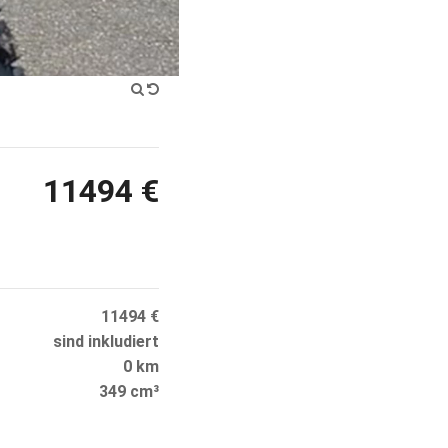
11494 €
11494 €
sind inkludiert
0 km
349 cm³