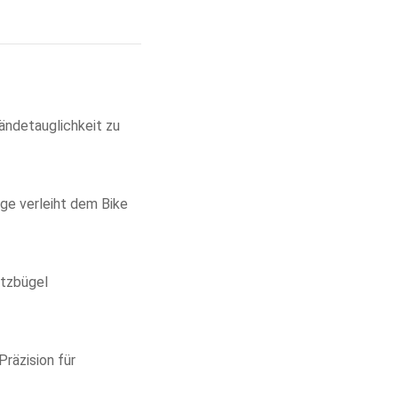
ändetauglichkeit zu
ge verleiht dem Bike
utzbügel
räzision für