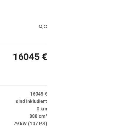
16045 €
16045 €
sind inkludiert
0 km
888 cm³
79 kW (107 PS)