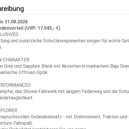
reibung
is 31.08.2026
ndenvorteil (UVP: 17.545,- €)
LUSIVED
ttung und zusätzliche Schutzkomponenten sorgen für echte Gel
s.
N-CHARAKTER
an Grey und Sapphire Black mit Akzenten in markantem Baja Oran
namische Offroad-Optik.
ERFORMANCED
dämpfer, das Showa-Fahrwerk mit langem Federweg und die Sch
ändetauglichkeit.
XPLORER
spruchsvollen Geländeeinsatz - mit Drehmoment, Traktion und P
nture-Fahrspaß.